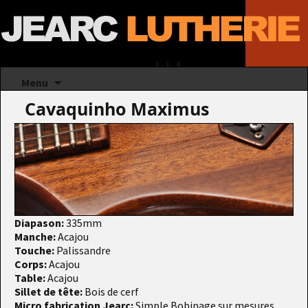
Aller au contenu principal
Recherc
Menu
Cavaquinho Maximus
Diapason:
335mm
Manche:
Acajou
Touche:
Palissandre
Corps:
Acajou
Table:
Acajou
Sillet de tête:
Bois de cerf
Micro fabrication Jearc:
Simple Bobinage sur mesures,