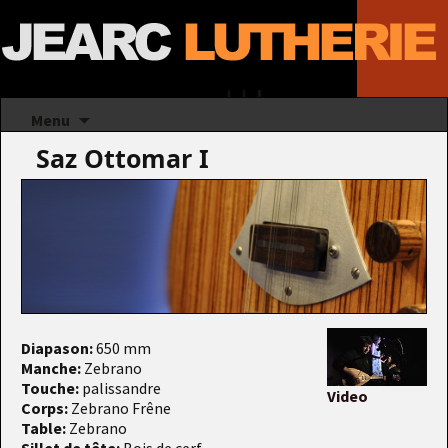
Aller au contenu principal
Recherc
Menu
Saz Ottomar I
Diapason:
650 mm
Manche:
Zebrano
Touche:
palissandre
Video
Corps:
Zebrano Frêne
Table:
Zebrano