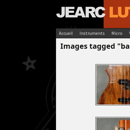
Aller au contenu principal
Accueil
Instruments
Micro
Basses
Images tagged "ba
Cavaquinho / Ukulele
Cithares
Dulcimers
Guitares
Jearcotrons
Lap Steel’s
Mandoles
Mandolines
Plaques