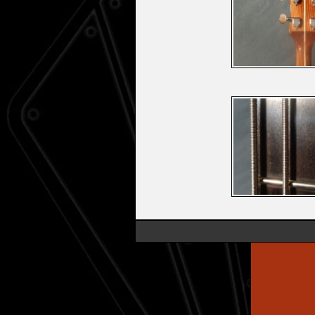
Psalterions
Sazs
Percussions