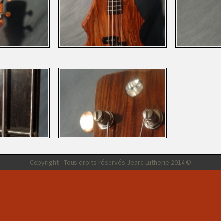
Lap Steel Newyorker
Mandole Cinq Coeurs
Plaque 8
Psalterion Henry
Nicolap
Mandole Gold Star
Psalterion Teardrops
Saz Ottomar I
Lap Steel Silverstar
Mandole Khalil
Saz Ottomar II
Bodhran
Lap Steel Gamellophone
Mandole HH
Saz Franky
Bear Foot Kick
Lap Steel Triple
Mandole Luki
Cajon Basse
Lap Steel René
Mandole LVCI
Kit Zambla I
Mandole Pariétal
Kit Zambla 2
Mandole Shortcut
Mandole Solid Double
Mandole Zénia
Copyright - Tous droits réservés Jearc Lutherie 2014 ©